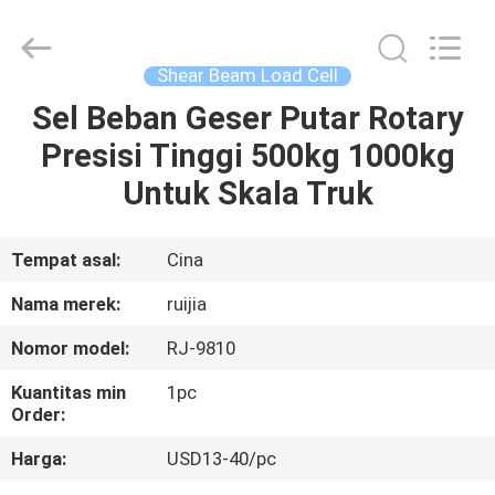
Xian
Ruijia
Measurement
Instruments
Co.,
Shear Beam Load Cell
Ltd..
All
Rights
Sel Beban Geser Putar Rotary
RUMAH
Reserved.
Presisi Tinggi 500kg 1000kg
PRODUK
Untuk Skala Truk
VIDEO
Tempat asal:
Cina
Nama merek:
ruijia
TENTANG
Nomor model:
RJ-9810
KAMI
Kuantitas min
1pc
Order:
TUR
Harga:
USD13-40/pc
PABRIK