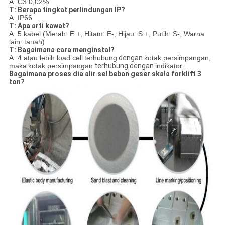
A: C3 0,02%
T: Berapa tingkat perlindungan IP?
A: IP66
T: Apa arti kawat?
A: 5 kabel (Merah: E +, Hitam: E-, Hijau: S +, Putih: S-, Warna
lain: tanah)
T: Bagaimana cara menginstal?
A: 4 atau lebih load cell
terhubung
dengan
kotak persimpangan,
maka
kotak persimpangan
terhubung dengan
indikator.
Bagaimana proses dia alir sel beban geser skala forklift 3
ton?