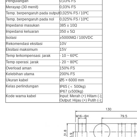
Pengulangan
0,03% FS
Merayap (30 menit)
0,03% FS
Temp. berpengaruh pada output
0,025% FS / 10ºC
Temp. berpengaruh pada nol
0,025% FS / 10ºC
Impedansi masukan
385 ± 10Ω
Impedansi keluaran
350 ± 5Ω
Isolasi
≥5000MΩ / 100VDC
Rekomendasi eksitasi
10V
Eksitasi maksimum
15V
Temp terkompensasi. jarak
- 10 ~ 60ºC
Temp operasi. jarak
- 20 ~ 80ºC
Overload aman
150% FS
Kelebihan utama
200% FS
Ukuran kabel
Ø5 × 6000 mm
Kelas perlindungan
IP65 (＜ 500kg)
IP67 (≥500kg)
Kode warna kabel
Input: Merah (+) Hitam (-);
Output: Hijau (+) Putih (-);