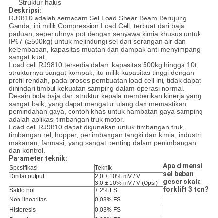
Struktur halus
Deskripsi:
RJ9810 adalah semacam Sel Load Shear Beam Berujung
Ganda, ini milik Compression Load Cell, terbuat dari baja
paduan, sepenuhnya pot dengan senyawa kimia khusus untuk
IP67 (≥500kg) untuk melindungi sel dari serangan air dan
kelembaban, kapasitas muatan dan dampak anti menyimpang
sangat kuat.
Load cell RJ9810 tersedia dalam kapasitas 500kg hingga 10t,
strukturnya sangat kompak, itu milik kapasitas tinggi dengan
profil rendah, pada proses pembuatan load cell ini, tidak dapat
dihindari timbul kekuatan samping dalam operasi normal,
Desain bola baja dan struktur kepala memberikan kinerja yang
sangat baik, yang dapat mengatur ulang dan memastikan
pemindahan gaya, contoh khas untuk hambatan gaya samping
adalah aplikasi timbangan truk motor.
Load cell RJ9810 dapat digunakan untuk timbangan truk,
timbangan rel, hopper, penimbangan tangki dan kimia, industri
makanan, farmasi, yang sangat penting dalam penimbangan
dan kontrol.
Parameter teknik:
Apa dimensi
Spesifikasi
Teknik
sel beban
Dinilai output
2,0 ± 10% mV / V
geser skala
3,0 ± 10% mV / V (Opsi)
forklift 3 ton?
Saldo nol
± 2% FS
Non-linearitas
0,03% FS
Histeresis
0,03% FS