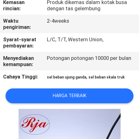
Kemasan
Produk dikemas dalam kotak busa
rincian:
dengan tas gelembung
KONTROL
Waktu
2-4weeks
KUALITAS
pengiriman:
Syarat-syarat
L/C, T/T, Western Union,
HUBUNGI
pembayaran:
KAMI
Menyediakan
Potongan potongan 10000 per bulan
kemampuan:
PERMINTAAN
Cahaya Tinggi:
,
sel beban ujung ganda
sel beban skala truk
PENAWARAN
HARGA TERBAIK
SITEMAP
KEBIJAKAN
PRIVASI