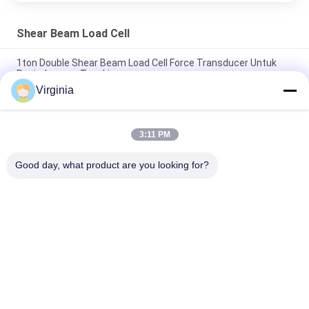
Shear Beam Load Cell
1ton Double Shear Beam Load Cell Force Transducer Untuk
Penimbangan Tangki
Virginia
Sel Beban Geser Putar Rotary Presisi Tinggi 500kg 1000kg
Untuk Skala Truk
3:11 PM
Forklift Scale Shear Beam Load Cell Untuk Sensor Tekanan
4mA - 20mA / 0 - 5V Output
Good day, what product are you looking for?
Bad Request
Semua
Strain Gauge Load 
Single Point Load 
Cell
Cell
Shear Beam Load 
Sel Beban Paralel 
Cell
Paralel