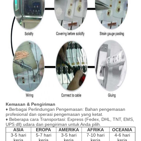
Kemasan & Pengiriman
♦ Berbagai Perlindungan Pengemasan: Bahan pengemasan
profesional dan operasi pengemasan yang ketat.
♦ Beberapa cara Transportasi: Express (Fedex, DHL, TNT, EMS,
UPS dll) udara dan pengiriman untuk Anda pilih.
ASIA
EROPA
AMERIKA
AFRIKA
OCEANIA
3-5 hari
5-7 hari
3-5 hari
7-10 hari
4-6 hari
kerja
kerja
kerja
kerja
kerja