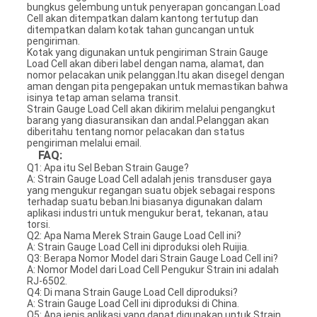
bungkus gelembung untuk penyerapan goncangan.Load
Cell akan ditempatkan dalam kantong tertutup dan
ditempatkan dalam kotak tahan guncangan untuk
pengiriman.
Kotak yang digunakan untuk pengiriman Strain Gauge
Load Cell akan diberi label dengan nama, alamat, dan
nomor pelacakan unik pelanggan.Itu akan disegel dengan
aman dengan pita pengepakan untuk memastikan bahwa
isinya tetap aman selama transit.
Strain Gauge Load Cell akan dikirim melalui pengangkut
barang yang diasuransikan dan andal.Pelanggan akan
diberitahu tentang nomor pelacakan dan status
pengiriman melalui email.
FAQ:
Q1: Apa itu Sel Beban Strain Gauge?
A: Strain Gauge Load Cell adalah jenis transduser gaya
yang mengukur regangan suatu objek sebagai respons
terhadap suatu beban.Ini biasanya digunakan dalam
aplikasi industri untuk mengukur berat, tekanan, atau
torsi.
Q2: Apa Nama Merek Strain Gauge Load Cell ini?
A: Strain Gauge Load Cell ini diproduksi oleh Ruijia.
Q3: Berapa Nomor Model dari Strain Gauge Load Cell ini?
A: Nomor Model dari Load Cell Pengukur Strain ini adalah
RJ-6502.
Q4: Di mana Strain Gauge Load Cell diproduksi?
A: Strain Gauge Load Cell ini diproduksi di China.
Q5: Apa jenis aplikasi yang dapat digunakan untuk Strain