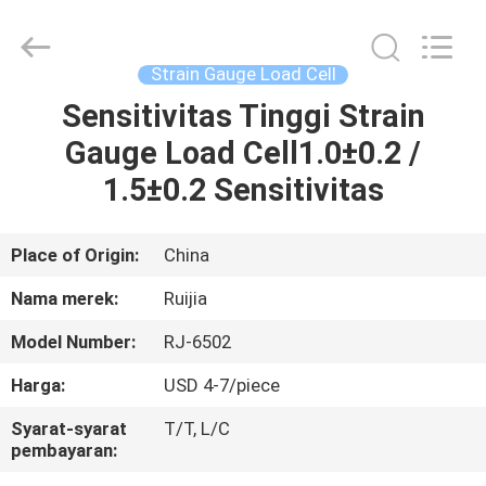
Xian
Ruijia
Measurement
Instruments
Co.,
Strain Gauge Load Cell
Ltd..
All
Rights
Sensitivitas Tinggi Strain
RUMAH
Reserved.
Gauge Load Cell1.0±0.2 /
PRODUK
1.5±0.2 Sensitivitas
VIDEO
Place of Origin:
China
Nama merek:
Ruijia
TENTANG
Model Number:
RJ-6502
KAMI
Harga:
USD 4-7/piece
TUR
Syarat-syarat
T/T, L/C
pembayaran:
PABRIK