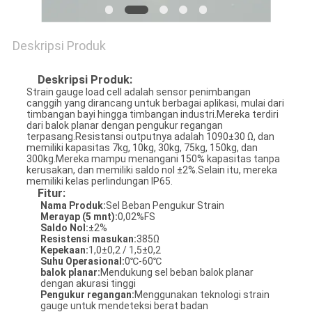
Deskripsi Produk
Deskripsi Produk:
Strain gauge load cell adalah sensor penimbangan
canggih yang dirancang untuk berbagai aplikasi, mulai dari
timbangan bayi hingga timbangan industri.Mereka terdiri
dari balok planar dengan pengukur regangan
terpasang.Resistansi outputnya adalah 1090±30 Ω, dan
memiliki kapasitas 7kg, 10kg, 30kg, 75kg, 150kg, dan
300kg.Mereka mampu menangani 150% kapasitas tanpa
kerusakan, dan memiliki saldo nol ±2%.Selain itu, mereka
memiliki kelas perlindungan IP65.
Fitur:
Nama Produk:
Sel Beban Pengukur Strain
Merayap (5 mnt):
0,02%FS
Saldo Nol:
±2%
Resistensi masukan:
385Ω
Kepekaan:
1,0±0,2 / 1,5±0,2
Suhu Operasional:
0℃-60℃
balok planar:
Mendukung sel beban balok planar
dengan akurasi tinggi
Pengukur regangan:
Menggunakan teknologi strain
gauge untuk mendeteksi berat badan