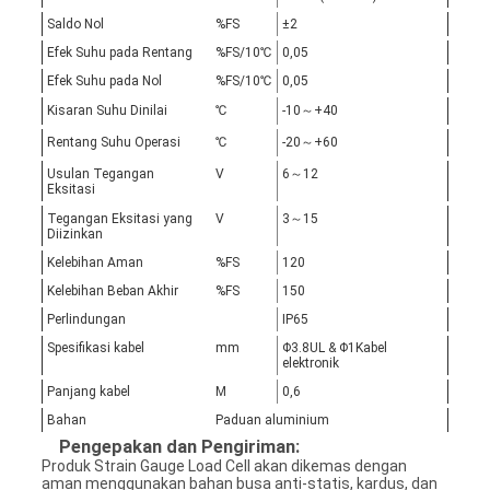
Saldo Nol
%FS
±2
Efek Suhu pada Rentang
%FS/10℃
0,05
Efek Suhu pada Nol
%FS/10℃
0,05
Kisaran Suhu Dinilai
℃
-10～+40
Rentang Suhu Operasi
℃
-20～+60
Usulan Tegangan
V
6～12
Eksitasi
Tegangan Eksitasi yang
V
3～15
Diizinkan
Kelebihan Aman
%FS
120
Kelebihan Beban Akhir
%FS
150
Perlindungan
IP65
Spesifikasi kabel
mm
Φ3.8UL & Φ1Kabel
elektronik
Panjang kabel
M
0,6
Bahan
Paduan aluminium
Pengepakan dan Pengiriman:
Produk Strain Gauge Load Cell akan dikemas dengan
aman menggunakan bahan busa anti-statis, kardus, dan