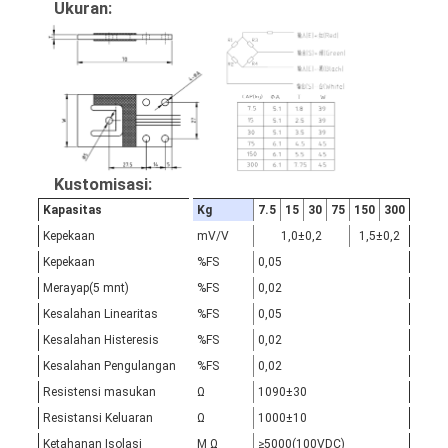
Ukuran:
Kustomisasi:
Kapasitas
Kg
7.5
15
30
75
150
300
Kepekaan
mV/V
1,0±0,2
1,5±0,2
Kepekaan
%FS
0,05
Merayap(5 mnt)
%FS
0,02
Kesalahan Linearitas
%FS
0,05
Kesalahan Histeresis
%FS
0,02
Kesalahan Pengulangan
%FS
0,02
Resistensi masukan
Ω
1090±30
Resistansi Keluaran
Ω
1000±10
Ketahanan Isolasi
M Ω
≥5000(100VDC)