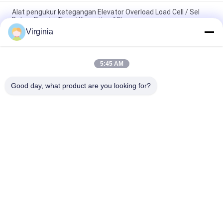
Alat pengukur ketegangan Elevator Overload Load Cell / Sel
Beban Presisi Tinggi Kapasitas 60kg
Virginia
Alloy Steel Strain Gauge Load Cell Untuk Timbangan Derek
Analog Output 5kg 10kg
5:45 AM
Round Tension S Type Strain Gauge Sensor Untuk Kompresi
Dan Ketegangan 1000kg 2000kg
Good day, what product are you looking for?
Bad Request
Semua
Strain Gauge Load 
Single Point Load 
Cell
Cell
Shear Beam Load 
Sel Beban Paralel 
Cell
Paralel
Jenis Load Cell 
S Type Load Cell
Bicara