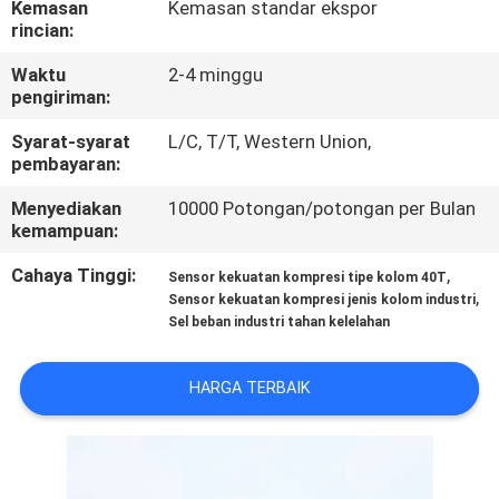
Kemasan
Kemasan standar ekspor
rincian:
KONTROL
Waktu
2-4 minggu
KUALITAS
pengiriman:
Syarat-syarat
L/C, T/T, Western Union,
HUBUNGI
pembayaran:
KAMI
Menyediakan
10000 Potongan/potongan per Bulan
kemampuan:
PERMINTAAN
Cahaya Tinggi:
,
Sensor kekuatan kompresi tipe kolom 40T
,
PENAWARAN
Sensor kekuatan kompresi jenis kolom industri
Sel beban industri tahan kelelahan
SITEMAP
HARGA TERBAIK
KEBIJAKAN
PRIVASI