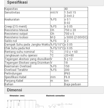
Spesifikasi
Kapasitas
t
40
Sensitivitas
mV/V
1.5±0.15
2.0±0.2
Keakuratan
% FS
± 0.1
0.02
Creep ((15 menit)
% FS
± 0.05
Resistensi Masuk
Oh
750 ± 20
Resistensi output
Oh
700 ± 5
Resistensi Isolasi
M Ω
≥ 5000 ((100VDC)
Saldo nol
% FS
± 2
Dampak Suhu pada Jangka Waktu
% FS/10°C
± 0.05
Efek Suhu pada Nol
% FS/10°C
± 0.05
Rentang suhu nominal
°C
-10 ¢ + 60
Jangkauan suhu operasi
°C
-20+80
Tegangan eksitasi yang diusulkan
V
5 ¢ 12
Tegangan Eksitasi yang Diizinkan
V
18
Keamanan Overload
% FS
150
Overload Terakhir
% FS
200
Perlindungan
IP65
Spesifikasi Kabel
mm
F6.8
Panjang Kabel
m
6m
Bahan
Baja paduan
Dimensi