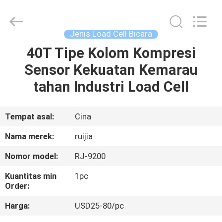
Xian
Ruijia
Measurement
Instruments
Co.,
Jenis Load Cell Bicara
Ltd..
All
Rights
40T Tipe Kolom Kompresi
RUMAH
Reserved.
Sensor Kekuatan Kemarau
PRODUK
tahan Industri Load Cell
VIDEO
Tempat asal:
Cina
Nama merek:
ruijia
TENTANG
Nomor model:
RJ-9200
KAMI
Kuantitas min
1pc
Order:
TUR
Harga:
USD25-80/pc
PABRIK