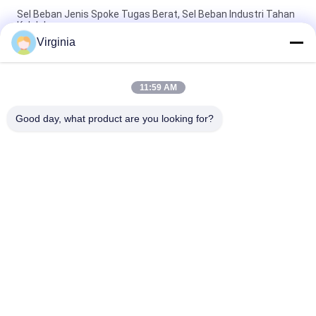
Sel Beban Jenis Spoke Tugas Berat, Sel Beban Industri Tahan
Kelelahan
Virginia
5000kg 10ton Tahan Kelelahan berbicara Jenis Load Cell Alloy
Steel / Stainless Steel
11:59 AM
Round Compression Spoke Jenis Load Cell Untuk Belt Weigher
/ Skala Hopper
Good day, what product are you looking for?
Bad Request
Semua
Strain Gauge Load 
Single Point Load 
Cell
Cell
Shear Beam Load 
Sel Beban Paralel 
Cell
Paralel
Jenis Load Cell 
S Type Load Cell
Bicara
Jembatan Beban 