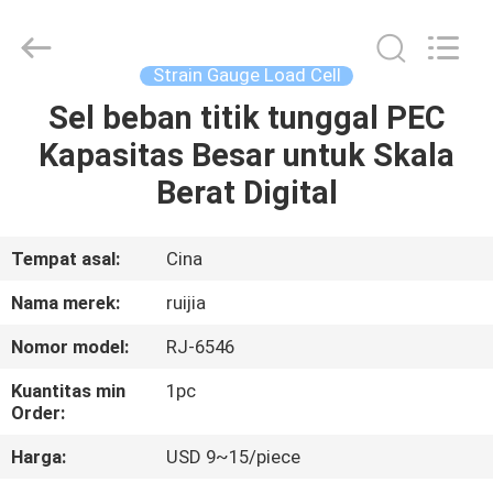
Xian
Ruijia
Measurement
Instruments
Co.,
Strain Gauge Load Cell
Ltd..
All
Rights
Sel beban titik tunggal PEC
RUMAH
Reserved.
Kapasitas Besar untuk Skala
PRODUK
Berat Digital
VIDEO
Tempat asal:
Cina
Nama merek:
ruijia
TENTANG
Nomor model:
RJ-6546
KAMI
Kuantitas min
1pc
Order:
TUR
Harga:
USD 9~15/piece
PABRIK