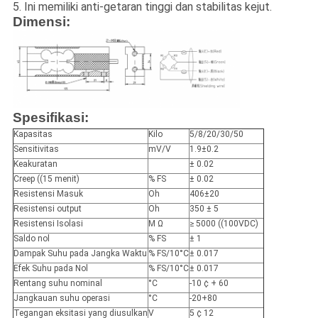
5. Ini memiliki anti-getaran tinggi dan stabilitas kejut.
Dimensi:
Spesifikasi:
Kapasitas
Kilo
5/8/20/30/50
Sensitivitas
mV/V
1.9±0.2
Keakuratan
± 0.02
Creep ((15 menit)
% FS
± 0.02
Resistensi Masuk
Oh
406±20
Resistensi output
Oh
350 ± 5
Resistensi Isolasi
M Ω
≥ 5000 ((100VDC)
Saldo nol
% FS
± 1
Dampak Suhu pada Jangka Waktu
% FS/10°C
± 0.017
Efek Suhu pada Nol
% FS/10°C
± 0.017
Rentang suhu nominal
°C
-10 ¢ + 60
Jangkauan suhu operasi
°C
-20+80
Tegangan eksitasi yang diusulkan
V
5 ¢ 12