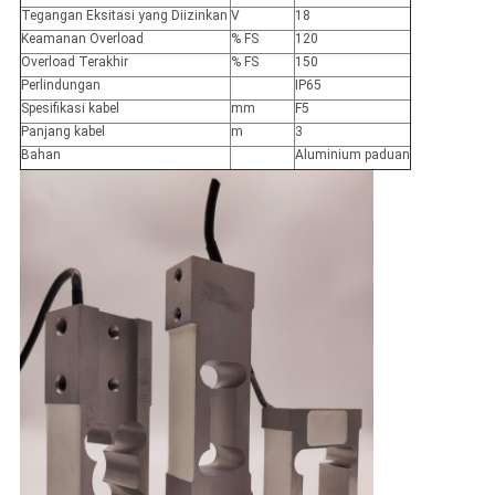
Tegangan Eksitasi yang Diizinkan
V
18
Keamanan Overload
% FS
120
Overload Terakhir
% FS
150
Perlindungan
IP65
Spesifikasi kabel
mm
F5
Panjang kabel
m
3
Bahan
Aluminium paduan