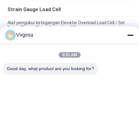
Strain Gauge Load Cell
Alat pengukur ketegangan Elevator Overload Load Cell / Sel
Beban Presisi Tinggi Kapasitas 60kg
Virginia
Alloy Steel Strain Gauge Load Cell Untuk Timbangan Derek
Analog Output 5kg 10kg
9:31 AM
Round Tension S Type Strain Gauge Sensor Untuk Kompresi
Dan Ketegangan 1000kg 2000kg
Good day, what product are you looking for?
Bad Request
Semua
Strain Gauge Load 
Single Point Load 
Cell
Cell
Shear Beam Load 
Sel Beban Paralel 
Cell
Paralel
Jenis Load Cell 
S Type Load Cell