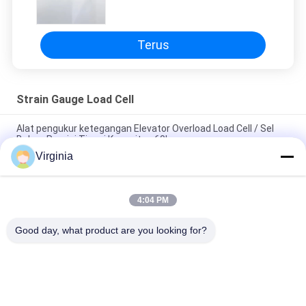
Menimbang Lift Ultra-Tipis
Terus
Strain Gauge Load Cell
Alat pengukur ketegangan Elevator Overload Load Cell / Sel
Beban Presisi Tinggi Kapasitas 60kg
Virginia
Alloy Steel Strain Gauge Load Cell Untuk Timbangan Derek
Analog Output 5kg 10kg
4:04 PM
Round Tension S Type Strain Gauge Sensor Untuk Kompresi
Dan Ketegangan 1000kg 2000kg
Good day, what product are you looking for?
Bad Request
Semua
Strain Gauge Load 
Single Point Load 