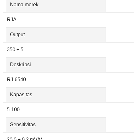
Nama merek
RJA
Output
350 ± 5
Deskripsi
RJ-6540
Kapasitas
5-100
Sensitivitas
20,0 ± 0,2 mV/V