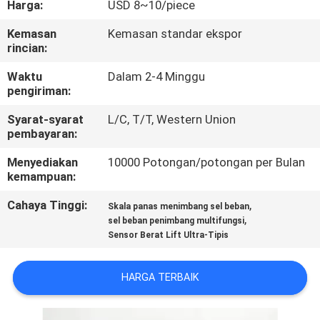
Harga:
USD 8~10/piece
KONTROL
Kemasan
Kemasan standar ekspor
rincian:
KUALITAS
Waktu
Dalam 2-4 Minggu
pengiriman:
HUBUNGI
Syarat-syarat
L/C, T/T, Western Union
KAMI
pembayaran:
Menyediakan
10000 Potongan/potongan per Bulan
PERMINTAAN
kemampuan:
PENAWARAN
Cahaya Tinggi:
,
Skala panas menimbang sel beban
,
sel beban penimbang multifungsi
Sensor Berat Lift Ultra-Tipis
SITEMAP
HARGA TERBAIK
KEBIJAKAN
PRIVASI