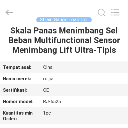
Xian
Ruijia
Measurement
Instruments
Co.,
Strain Gauge Load Cell
Ltd..
All
Rights
Skala Panas Menimbang Sel
RUMAH
Reserved.
Beban Multifunctional Sensor
PRODUK
Menimbang Lift Ultra-Tipis
VIDEO
Tempat asal:
Cina
Nama merek:
ruijia
TENTANG
Sertifikasi:
CE
KAMI
Nomor model:
RJ-6525
TUR
Kuantitas min
1pc
Order:
PABRIK