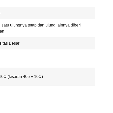
a
 satu ujungnya tetap dan ujung lainnya diberi
nan
itas Besar
0Ω (kisaran 405 ± 10Ω)