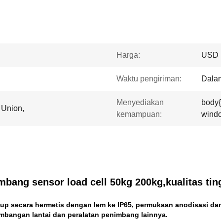
Harga:
USD 
Waktu pengiriman:
Dala
Menyediakan
body
 Union,
kemampuan:
windo
imbang sensor load cell 50kg 200kg,kualitas ti
tutup secara hermetis dengan lem ke IP65, permukaan anodisasi da
imbangan lantai dan peralatan penimbang lainnya.