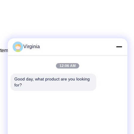
Virginia
artemen sebelum pengiriman
ping
kepada klien kami.
12:06 AM
Good day, what product are you looking 
for?