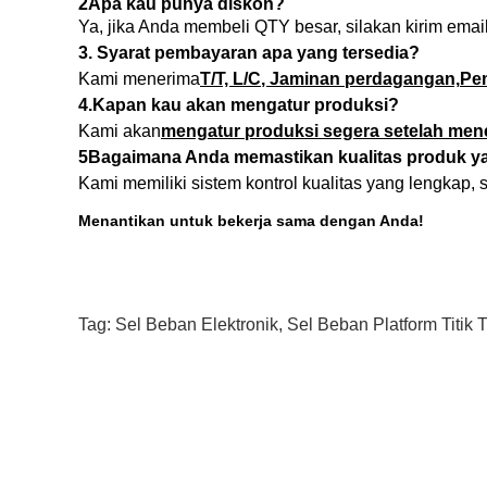
2Apa kau punya diskon?
Ya, jika Anda membeli QTY besar, silakan kirim ema
3
. Syarat pembayaran apa yang tersedia?
Kami menerima
T/T, L/C
, Jaminan perdagangan,
Pe
4.
Kapan kau akan mengatur produksi?
Kami akan
mengatur produksi segera setelah me
5
Bagaimana Anda memastikan kualitas produk y
Kami memiliki sistem kontrol kualitas yang lengka
Menantikan untuk bekerja sama dengan Anda!
Tag:
Sel Beban Elektronik
,
Sel Beban Platform Titik 