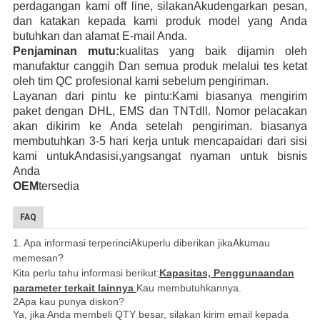
perdagangan kami off line, silakan
Aku
dengarkan pesan,
dan katakan kepada kami produk
model yang Anda
butuhkan
dan alamat E-mail Anda
.
Penjaminan mutu:
kualitas yang baik dijamin oleh
manufaktur canggih
Dan semua produk melalui tes ketat
oleh tim QC profesional kami sebelum pengiriman.
Layanan dari pintu ke pintu:
Kami biasanya mengirim
paket dengan DHL, EMS
dan TNT
dll
. Nomor pelacakan
akan dikirim ke Anda setelah pengiriman. biasanya
membutuhkan 3-5 hari kerja
untuk mencapai
dari dari sisi
kami untuk
Anda
sisi,
yang
sangat nyaman untuk bisnis
Anda
OEM
tersedia
FAQ
1. Apa informasi terperinci
Aku
perlu diberikan jika
Aku
mau
memesan?
Kita perlu tahu informasi berikut:
Kapasitas, Penggunaan
dan
parameter terkait lainnya
Kau membutuhkannya.
2Apa kau punya diskon?
Ya, jika Anda membeli QTY besar, silakan kirim email kepada