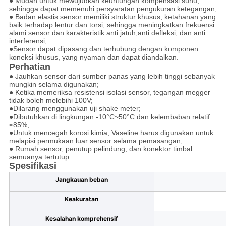
● Mudah untuk mewujudkan keuntungan kompensasi suhu,
sehingga dapat memenuhi persyaratan pengukuran ketegangan;
● Badan elastis sensor memiliki struktur khusus, ketahanan yang
baik terhadap lentur dan torsi, sehingga meningkatkan frekuensi
alami sensor dan karakteristik anti jatuh,anti defleksi, dan anti
interferensi;
●Sensor dapat dipasang dan terhubung dengan komponen
koneksi khusus, yang nyaman dan dapat diandalkan.
Perhatian
● Jauhkan sensor dari sumber panas yang lebih tinggi sebanyak
mungkin selama digunakan;
● Ketika memeriksa resistensi isolasi sensor, tegangan megger
tidak boleh melebihi 100V;
●Dilarang menggunakan uji shake meter;
●Dibutuhkan di lingkungan -10°C~50°C dan kelembaban relatif
≤85%;
●Untuk mencegah korosi kimia, Vaseline harus digunakan untuk
melapisi permukaan luar sensor selama pemasangan;
● Rumah sensor, penutup pelindung, dan konektor timbal
semuanya tertutup.
Spesifikasi
Jangkauan beban
Keakuratan
Kesalahan komprehensif