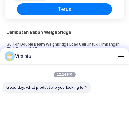
Terus
Jembatan Beban Weighbridge
30 Ton Double Beam Weighbridge Load Cell Untuk Timbangan
Truk Digital IP67
Virginia
Truck Load Weighbridge Load Cell Dengan Tipe Jembatan /
Kolom Tipe 10 Ton
12:14 PM
Load Cell Jembatan Timbang Stainless Steel Dengan Analog
Atau Digital Opsional
Good day, what product are you looking for?
Bad Request
Semua
Strain Gauge Load 
Single Point Load 
Cell
Cell