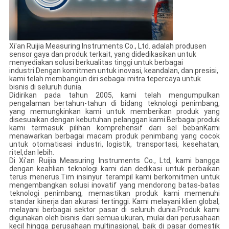
Xi'an Ruijia Measuring Instruments Co., Ltd. adalah produsen
sensor gaya dan produk terkait, yang didedikasikan untuk
menyediakan solusi berkualitas tinggi untuk berbagai
industri.Dengan komitmen untuk inovasi, keandalan, dan presisi,
kami telah membangun diri sebagai mitra tepercaya untuk
bisnis di seluruh dunia.
Didirikan pada tahun 2005, kami telah mengumpulkan
pengalaman bertahun-tahun di bidang teknologi penimbang,
yang memungkinkan kami untuk memberikan produk yang
disesuaikan dengan kebutuhan pelanggan kami.Berbagai produk
kami termasuk pilihan komprehensif dari sel bebanKami
menawarkan berbagai macam produk penimbang yang cocok
untuk otomatisasi industri, logistik, transportasi, kesehatan,
ritel,dan lebih.
Di Xi'an Ruijia Measuring Instruments Co., Ltd, kami bangga
dengan keahlian teknologi kami dan dedikasi untuk perbaikan
terus menerus.Tim insinyur terampil kami berkomitmen untuk
mengembangkan solusi inovatif yang mendorong batas-batas
teknologi penimbang, memastikan produk kami memenuhi
standar kinerja dan akurasi tertinggi. Kami melayani klien global,
melayani berbagai sektor pasar di seluruh dunia.Produk kami
digunakan oleh bisnis dari semua ukuran, mulai dari perusahaan
kecil hingga perusahaan multinasional, baik di pasar domestik