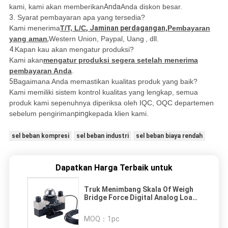
kami, kami akan memberikan
Anda
Anda diskon besar.
3
. Syarat pembayaran apa yang tersedia?
Kami menerima
T/T, L/C
, Jaminan perdagangan,
Pembayaran
yang aman
,
Western Union, Paypal, Uang
, dll.
4.
Kapan kau akan mengatur produksi?
Kami akan
mengatur produksi segera setelah menerima
pembayaran Anda
.
5
Bagaimana Anda memastikan kualitas produk yang baik?
Kami memiliki sistem kontrol kualitas yang lengkap, semua
produk kami sepenuhnya diperiksa oleh IQC, OQC departemen
sebelum pengiriman
ping
kepada klien kami.
sel beban kompresi
sel beban industri
sel beban biaya rendah
Dapatkan Harga Terbaik untuk
Truk Menimbang Skala Of Weigh
Bridge Force Digital Analog Load
Cell Sensor 30t
MOQ：
1pc