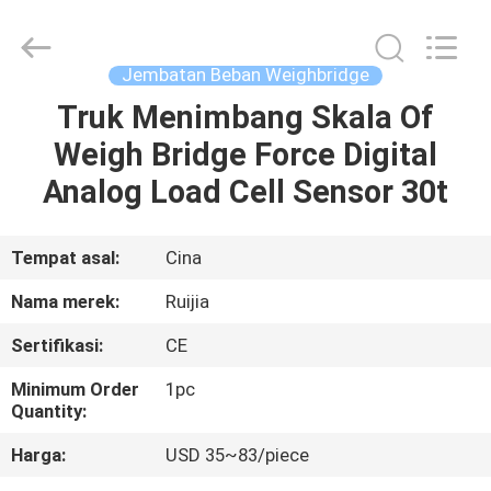
Xian
Ruijia
Measurement
Instruments
Co.,
Jembatan Beban Weighbridge
Ltd..
All
Rights
Truk Menimbang Skala Of
RUMAH
Reserved.
Weigh Bridge Force Digital
PRODUK
Analog Load Cell Sensor 30t
VIDEO
Tempat asal:
Cina
Nama merek:
Ruijia
TENTANG
Sertifikasi:
CE
KAMI
Minimum Order
1pc
Quantity:
TUR
Harga:
USD 35~83/piece
PABRIK