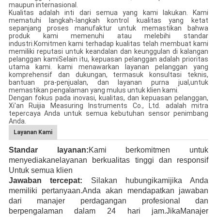
maupun internasional.
Kualitas adalah inti dari semua yang kami lakukan. Kami
mematuhi langkah-langkah kontrol kualitas yang ketat
sepanjang proses manufaktur untuk memastikan bahwa
produk kami memenuhi atau melebihi standar
industri.Komitmen kami terhadap kualitas telah membuat kami
memiliki reputasi untuk keandalan dan keunggulan di kalangan
pelanggan kamiSelain itu, kepuasan pelanggan adalah prioritas
utama kami. kami menawarkan layanan pelanggan yang
komprehensif dan dukungan, termasuk konsultasi teknis,
bantuan pra-penjualan, dan layanan purna jual,untuk
memastikan pengalaman yang mulus untuk klien kami.
Dengan fokus pada inovasi, kualitas, dan kepuasan pelanggan,
Xi'an Ruijia Measuring Instruments Co., Ltd. adalah mitra
tepercaya Anda untuk semua kebutuhan sensor penimbang
Anda.
Layanan Kami
Standar layanan:
Kami berkomitmen untuk
menyediakan
e
layanan berkualitas tinggi dan responsif
Untuk semua klien
Jawaban tercepat:
Silakan hubungi
kami
jika Anda
memiliki pertanyaan
.
Anda akan mendapatkan jawaban
dari manajer perdagangan profesional dan
berpengalaman
dalam 24 hari
jam.
Jika
Manajer