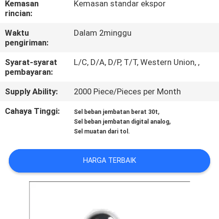
Kemasan
Kemasan standar ekspor
rincian:
KONTROL
Waktu
Dalam 2minggu
KUALITAS
pengiriman:
Syarat-syarat
L/C, D/A, D/P, T/T, Western Union, ,
HUBUNGI
pembayaran:
KAMI
Supply Ability:
2000 Piece/Pieces per Month
Cahaya Tinggi:
,
Sel beban jembatan berat 30t
PERMINTAAN
,
Sel beban jembatan digital analog
PENAWARAN
Sel muatan dari tol.
HARGA TERBAIK
SITEMAP
KEBIJAKAN
PRIVASI