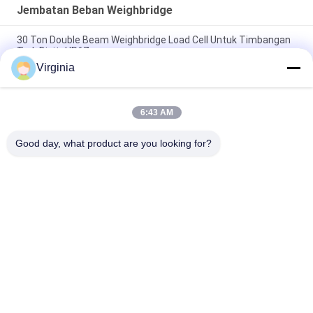
Jembatan Beban Weighbridge
30 Ton Double Beam Weighbridge Load Cell Untuk Timbangan
Truk Digital IP67
Virginia
Truck Load Weighbridge Load Cell Dengan Tipe Jembatan /
Kolom Tipe 10 Ton
6:43 AM
Load Cell Jembatan Timbang Stainless Steel Dengan Analog
Atau Digital Opsional
Good day, what product are you looking for?
Bad Request
Semua
Strain Gauge Load 
Single Point Load 
Cell
Cell
Shear Beam Load 
Sel Beban Paralel 
Cell
Paralel
Jenis Load Cell 
S Type Load Cell
Bicara