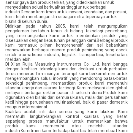
sensor gaya dan produk terkait, yang didedikasikan untuk
menyediakan solusi berkualitas tinggi untuk berbagai
industri.Dengan komitmen untuk inovasi, keandalan, dan presisi,
kami telah membangun diri sebagai mitra tepercaya untuk
bisnis di seluruh dunia.
Didirikan pada tahun 2005, kami telah mengumpulkan
pengalaman bertahun-tahun di bidang teknologi penimbang,
yang memungkinkan kami untuk memberikan produk yang
disesuaikan dengan kebutuhan pelanggan kami.Berbagai produk
kami termasuk pilihan komprehensif dari sel bebanKami
menawarkan berbagai macam produk penimbang yang cocok
untuk otomatisasi industri, logistik, transportasi, kesehatan,
ritel,dan lebih.
Di Xi'an Ruijia Measuring Instruments Co., Ltd, kami bangga
dengan keahlian teknologi kami dan dedikasi untuk perbaikan
terus menerus.Tim insinyur terampil kami berkomitmen untuk
mengembangkan solusi inovatif yang mendorong batas-batas
teknologi penimbang, memastikan produk kami memenuhi
standar kinerja dan akurasi tertinggi. Kami melayani klien global,
melayani berbagai sektor pasar di seluruh dunia.Produk kami
digunakan oleh bisnis dari semua ukuran, mulai dari perusahaan
kecil hingga perusahaan multinasional, baik di pasar domestik
maupun internasional.
Kualitas adalah inti dari semua yang kami lakukan. Kami
mematuhi langkah-langkah kontrol kualitas yang ketat
sepanjang proses manufaktur untuk memastikan bahwa
produk kami memenuhi atau melebihi standar
industri.Komitmen kami terhadap kualitas telah membuat kami