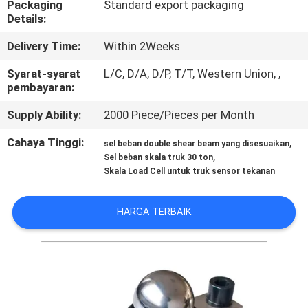
Packaging
Standard export packaging
Details:
KONTROL
Delivery Time:
Within 2Weeks
KUALITAS
Syarat-syarat
L/C, D/A, D/P, T/T, Western Union, ,
pembayaran:
HUBUNGI
Supply Ability:
2000 Piece/Pieces per Month
KAMI
Cahaya Tinggi:
,
sel beban double shear beam yang disesuaikan
,
Sel beban skala truk 30 ton
PERMINTAAN
Skala Load Cell untuk truk sensor tekanan
PENAWARAN
HARGA TERBAIK
SITEMAP
KEBIJAKAN
PRIVASI