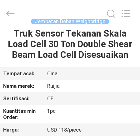
Xian
Ruijia
Measurement
Instruments
Co.,
Jembatan Beban Weighbridge
Ltd..
All
Rights
Truk Sensor Tekanan Skala
RUMAH
Reserved.
Load Cell 30 Ton Double Shear
PRODUK
Beam Load Cell Disesuaikan
VIDEO
Tempat asal:
Cina
Nama merek:
Ruijia
TENTANG
Sertifikasi:
CE
KAMI
Kuantitas min
1pc
Order:
TUR
Harga:
USD 118/piece
PABRIK