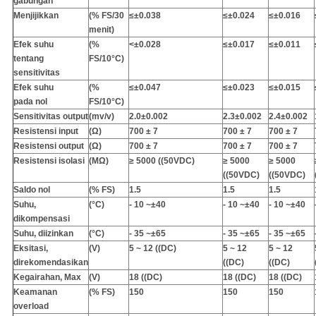
gabungan
Menjijikkan
(% FS/30
≤
±
0.038
≤
±
0.024
≤
±
0.016
menit)
Efek suhu
(%
<
±
0.028
≤
±
0.017
≤
±
0.011
tentang
FS/10°C)
sensitivitas
Efek suhu
(%
≤
±
0.047
≤
±
0.023
≤
±
0.015
pada nol
FS/10°C)
Sensitivitas output
(mv/v)
2.0
±
0.002
2.3
±
0.002
2.4
±
0.002
Resistensi input
(Ω)
700 ± 7
700 ± 7
700 ± 7
Resistensi output
(Ω)
700 ± 7
700 ± 7
700 ± 7
Resistensi isolasi
(MΩ)
≥ 5000 ((50VDC)
≥ 5000
≥ 5000
((50VDC)
((50VDC)
Saldo nol
(% FS)
1.5
1.5
1.5
Suhu,
(°C)
- 10 ~
±
40
- 10 ~
±
40
- 10 ~
±
40
dikompensasi
Suhu, diizinkan
(°C)
- 35 ~
±
65
- 35 ~
±
65
- 35 ~
±
65
Eksitasi,
(V)
5 ~ 12 ((DC)
5 ~ 12
5 ~ 12
direkomendasikan
((DC)
((DC)
Kegairahan, Max
(V)
18 ((DC)
18 ((DC)
18 ((DC)
Keamanan
(% FS)
150
150
150
overload