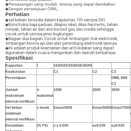
◆Pemasangan yang mudah, kinerja yang dapat diandalkan.
◆Dengan persetujuan OIML.
Perhatian
◆sel beban tersedia dalam kapasitas 10t sampai 50t.
◆Konstruksi baja paduan, dilapisi nikel, dilas hermetis, tahan
minyak, tahan air dan anti korosif gas dan media sehingga
cocok untuk semua jenis lingkungan.
◆Bagian dua bagian, Cocok untuk timbangan truk elektronik,
timbangan kereta api dan alat penimbang elektronik lainnya.
◆Ini adalah produk keamanan dan anti ledakan yang dapat
digunakan dalam cuaca mengerikan dan daerah berbahaya
Spesifikasi
Kapasitas
t
10/20/25/30/40SE/40/50
Keakuratan
C1
C2
C3
Persetujuan
OIML R60
C3
Jumlah
n
1000
2000
3000
maksimum
maksimal
interval verifikasi
Sel beban
v menit
Emax/3000
Emax/5000
Emax/7500
minimum
interval verifikasi
Kesalahan
(% FS)
≤ ± 0.050
≤
±
0.030
≤
±
0.020