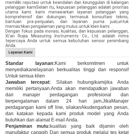
memiliki reputasi untuk keandalan dan keunggulan di kalangan
pelanggan kamiSelain itu, kepuasan pelanggan adalah prioritas
utama kami. kami menawarkan layanan pelanggan yang
komprehensif dan dukungan, termasuk konsultasi teknis,
bantuan pra-penjualan, dan layanan purna jual,untuk
memastikan pengalaman yang mulus untuk klien kami.
Dengan fokus pada inovasi, kualitas, dan kepuasan pelanggan,
Xi'an Ruijia Measuring Instruments Co., Ltd. adalah mitra
tepercaya Anda untuk semua kebutuhan sensor penimbang
Anda.
Layanan Kami
Standar layanan:
Kami berkomitmen untuk
menyediakan
e
layanan berkualitas tinggi dan responsif
Untuk semua klien
Jawaban tercepat:
Silakan hubungi
kami
jika Anda
memiliki pertanyaan
.
Anda akan mendapatkan jawaban
dari manajer perdagangan profesional dan
berpengalaman
dalam 24 hari
jam.
Jika
Manajer
perdagangan kami off line, silakan
Aku
dengarkan pesan,
dan katakan kepada kami produk
model yang Anda
butuhkan
dan alamat E-mail Anda
.
Penjaminan mutu:
kualitas yang baik dijamin oleh
manufaktur canggih
Dan semua produk melalui tes ketat