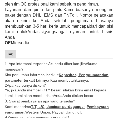
oleh tim QC profesional kami sebelum pengiriman.
Layanan dari pintu ke pintu:
Kami biasanya mengirim
paket dengan DHL, EMS
dan TNT
dll
. Nomor pelacakan
akan dikirim ke Anda setelah pengiriman. biasanya
membutuhkan 3-5 hari kerja
untuk mencapai
dari dari sisi
kami untuk
Anda
sisi,
yang
sangat nyaman untuk bisnis
Anda
OEM
tersedia
FAQ
1. Apa informasi terperinci
Aku
perlu diberikan jika
Aku
mau
memesan?
Kita perlu tahu informasi berikut:
Kapasitas, Penggunaan
dan
parameter terkait lainnya
Kau membutuhkannya.
2Apa kau punya diskon?
Ya, jika Anda membeli QTY besar, silakan kirim email kepada
kami, kami akan memberikan
Anda
Anda diskon besar.
3
. Syarat pembayaran apa yang tersedia?
Kami menerima
T/T, L/C
, Jaminan perdagangan,
Pembayaran
yang aman
,
Western Union, Paypal, Uang
, dll.
4.
Kapan kau akan mengatur produksi?