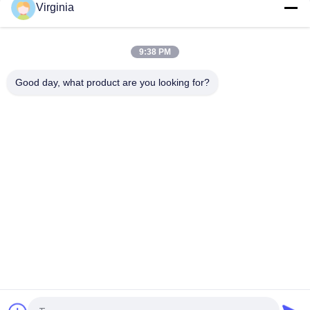
Virginia
Dapatkan Harga Terbaik untuk
9:38 PM
Micro Load Cell 1000kg Sensor
Tekanan Disesuaikan Force
Transducer Button Load Cell
Good day, what product are you looking for?
Terus
Jenis Load Cell Bicara
Sel Beban Jenis Spoke Tugas Berat, Sel Beban Industri Tahan
Kelelahan
5000kg 10ton Tahan Kelelahan berbicara Jenis Load Cell Alloy
Steel / Stainless Steel
Round Compression Spoke Jenis Load Cell Untuk Belt Weigher
/ Skala Hopper