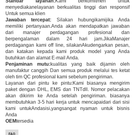
Standar layanan:
Kami berkomitmen untuk
menyediakan
e
layanan berkualitas tinggi dan responsif
Untuk semua klien
Jawaban tercepat:
Silakan hubungi
kami
jika Anda
memiliki pertanyaan
.
Anda akan mendapatkan jawaban
dari manajer perdagangan profesional dan
berpengalaman
dalam 24 hari
jam.
Jika
Manajer
perdagangan kami off line, silakan
Aku
dengarkan pesan,
dan katakan kepada kami produk
model yang Anda
butuhkan
dan alamat E-mail Anda
.
Penjaminan mutu:
kualitas yang baik dijamin oleh
manufaktur canggih
Dan semua produk melalui tes ketat
oleh tim QC profesional kami sebelum pengiriman.
Layanan dari pintu ke pintu:
Kami biasanya mengirim
paket dengan DHL, EMS
dan TNT
dll
. Nomor pelacakan
akan dikirim ke Anda setelah pengiriman. biasanya
membutuhkan 3-5 hari kerja
untuk mencapai
dari dari sisi
kami untuk
Anda
sisi,
yang
sangat nyaman untuk bisnis
Anda
OEM
tersedia
FAQ