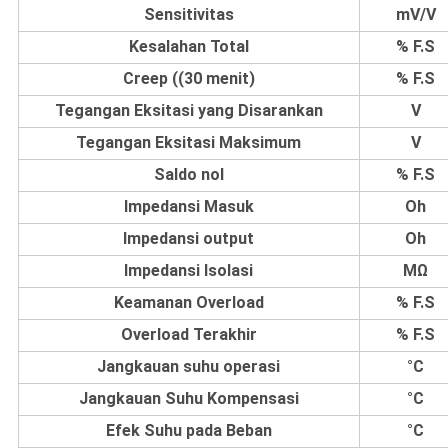
Sensitivitas
mV/V
Kesalahan Total
% F.S
Creep ((30 menit)
% F.S
Tegangan Eksitasi yang Disarankan
V
Tegangan Eksitasi Maksimum
V
Saldo nol
% F.S
Impedansi Masuk
Oh
Impedansi output
Oh
Impedansi Isolasi
MΩ
Keamanan Overload
% F.S
Overload Terakhir
% F.S
Jangkauan suhu operasi
°C
Jangkauan Suhu Kompensasi
°C
Efek Suhu pada Beban
°C