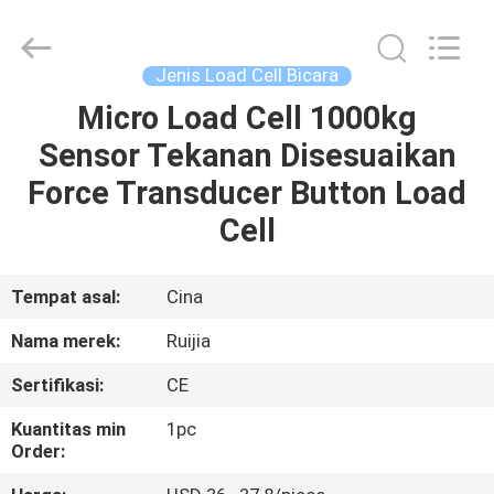
Xian
Ruijia
Measurement
Instruments
Co.,
Jenis Load Cell Bicara
Ltd..
All
Rights
Micro Load Cell 1000kg
RUMAH
Reserved.
Sensor Tekanan Disesuaikan
PRODUK
Force Transducer Button Load
Cell
VIDEO
Tempat asal:
Cina
TENTANG
Nama merek:
Ruijia
KAMI
Sertifikasi:
CE
TUR
Kuantitas min
1pc
Order:
PABRIK