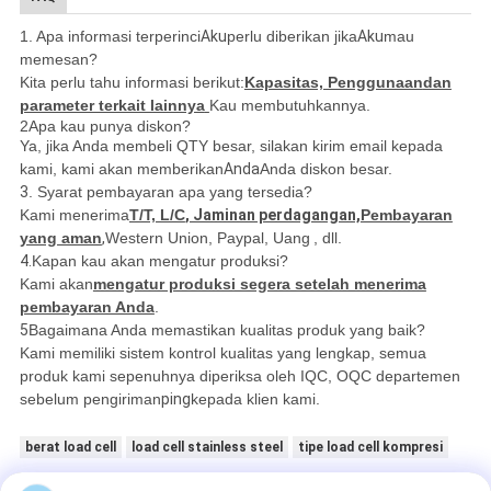
1. Apa informasi terperinci
Aku
perlu diberikan jika
Aku
mau
memesan?
Kita perlu tahu informasi berikut:
Kapasitas, Penggunaan
dan
parameter terkait lainnya
Kau membutuhkannya.
2Apa kau punya diskon?
Ya, jika Anda membeli QTY besar, silakan kirim email kepada
kami, kami akan memberikan
Anda
Anda diskon besar.
3
. Syarat pembayaran apa yang tersedia?
Kami menerima
T/T, L/C
, Jaminan perdagangan,
Pembayaran
yang aman
,
Western Union, Paypal, Uang
, dll.
4.
Kapan kau akan mengatur produksi?
Kami akan
mengatur produksi segera setelah menerima
pembayaran Anda
.
5
Bagaimana Anda memastikan kualitas produk yang baik?
Kami memiliki sistem kontrol kualitas yang lengkap, semua
produk kami sepenuhnya diperiksa oleh IQC, OQC departemen
sebelum pengiriman
ping
kepada klien kami.
berat load cell
load cell stainless steel
tipe load cell kompresi