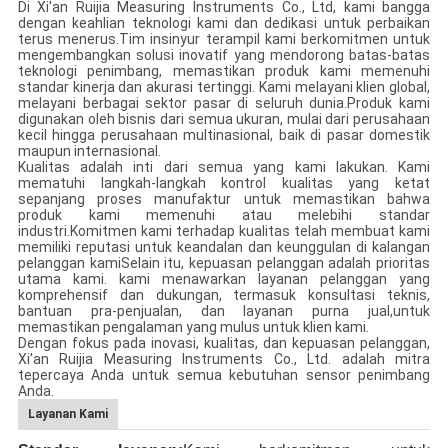
Di Xi'an Ruijia Measuring Instruments Co., Ltd, kami bangga
dengan keahlian teknologi kami dan dedikasi untuk perbaikan
terus menerus.Tim insinyur terampil kami berkomitmen untuk
mengembangkan solusi inovatif yang mendorong batas-batas
teknologi penimbang, memastikan produk kami memenuhi
standar kinerja dan akurasi tertinggi. Kami melayani klien global,
melayani berbagai sektor pasar di seluruh dunia.Produk kami
digunakan oleh bisnis dari semua ukuran, mulai dari perusahaan
kecil hingga perusahaan multinasional, baik di pasar domestik
maupun internasional.
Kualitas adalah inti dari semua yang kami lakukan. Kami
mematuhi langkah-langkah kontrol kualitas yang ketat
sepanjang proses manufaktur untuk memastikan bahwa
produk kami memenuhi atau melebihi standar
industri.Komitmen kami terhadap kualitas telah membuat kami
memiliki reputasi untuk keandalan dan keunggulan di kalangan
pelanggan kamiSelain itu, kepuasan pelanggan adalah prioritas
utama kami. kami menawarkan layanan pelanggan yang
komprehensif dan dukungan, termasuk konsultasi teknis,
bantuan pra-penjualan, dan layanan purna jual,untuk
memastikan pengalaman yang mulus untuk klien kami.
Dengan fokus pada inovasi, kualitas, dan kepuasan pelanggan,
Xi'an Ruijia Measuring Instruments Co., Ltd. adalah mitra
tepercaya Anda untuk semua kebutuhan sensor penimbang
Anda.
Layanan Kami