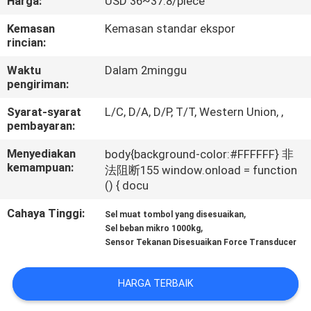
Harga:
USD 36~37.8/piece
KONTROL
Kemasan
Kemasan standar ekspor
rincian:
KUALITAS
Waktu
Dalam 2minggu
pengiriman:
HUBUNGI
Syarat-syarat
L/C, D/A, D/P, T/T, Western Union, ,
KAMI
pembayaran:
Menyediakan
body{background-color:#FFFFFF} 非
PERMINTAAN
kemampuan:
法阻断155 window.onload = function
() { docu
PENAWARAN
Cahaya Tinggi:
,
Sel muat tombol yang disesuaikan
,
Sel beban mikro 1000kg
SITEMAP
Sensor Tekanan Disesuaikan Force Transducer
KEBIJAKAN
HARGA TERBAIK
PRIVASI