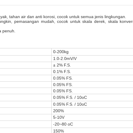
yak, tahan air dan anti korosi, cocok untuk semua jenis lingkungan.
ngkin, pemasangan mudah, cocok untuk skala derek, skala konve
la penuh.
0-200kg
1.0-2.0mV/V
± 2% F.S.
0.1% F.S.
0.05% FS.
0.05% FS.
0.05% FS.
0.05% F.S. / 10oC
0.05% F.S. / 10oC
200%
5-10V
-20~80 oC
150%