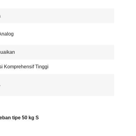
a
Analog
suaikan
si Komprehensif Tinggi
%
eban tipe 50 kg S