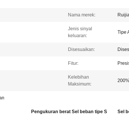
Nama merek:
Ruiji
Jenis sinyal
Tipe 
keluaran:
Disesuaikan:
Dise
Fitur:
Presi
Kelebihan
200
Maksimum:
han
Pengukuran berat Sel beban tipe S
Sel b