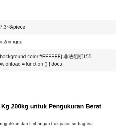
7.3~8/piece
m 2minggu
{background-color:#FFFFFF} 非法阻断155
w.onload = function () { docu
0 Kg 200kg untuk Pengukuran Berat
angguhkan dan timbangan truk.paket serbaguna.