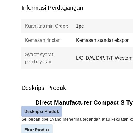
Informasi Perdagangan
Kuantitas min Order:
1pc
Kemasan rincian:
Kemasan standar ekspor
Syarat-syarat
L/C, D/A, D/P, T/T, Western
pembayaran:
Deskripsi Produk
Direct Manufacturer Compact S Ty
Deskripsi Produk
Sel beban tipe S
yang menerima tegangan atau kekuatan ko
Fitur Produk