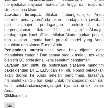
menyediakan
e
layanan berkualitas tinggi dan responsif
Untuk semua klien
Jawaban tercepat:
Silakan hubungi
kami
jika Anda
memiliki pertanyaan
.
Anda akan mendapatkan jawaban
dari manajer perdagangan profesional dan
berpengalaman
dalam 24 hari
jam.
Jika
Manajer
perdagangan kami off line, silakan
Aku
dengarkan pesan,
dan katakan kepada kami produk
model yang Anda
butuhkan
dan alamat E-mail Anda
.
Penjaminan mutu:
kualitas yang baik dijamin oleh
manufaktur canggih
Dan semua produk melalui tes ketat
oleh tim QC profesional kami sebelum pengiriman.
Layanan dari pintu ke pintu:
Kami biasanya mengirim
paket dengan DHL, EMS
dan TNT
dll
. Nomor pelacakan
akan dikirim ke Anda setelah pengiriman. biasanya
membutuhkan 3-5 hari kerja
untuk mencapai
dari dari sisi
kami untuk
Anda
sisi,
yang
sangat nyaman untuk bisnis
Anda
OEM
tersedia
FAQ