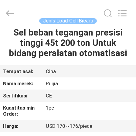
Xian
Ruijia
Measurement
Instruments
Co.,
Jenis Load Cell Bicara
Ltd..
All
Rights
Sel beban tegangan presisi
RUMAH
Reserved.
tinggi 45t 200 ton Untuk
PRODUK
bidang peralatan otomatisasi
VIDEO
Tempat asal:
Cina
Nama merek:
Ruijia
TENTANG
Sertifikasi:
CE
KAMI
Kuantitas min
1pc
Order:
TUR
Harga:
USD 170 ~176/piece
PABRIK