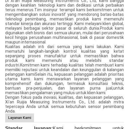
Di Xi'an Ruijia Measuring Instruments Co., Ltd, kami bangga
dengan keahlian teknologi kami dan dedikasi untuk perbaikan
terus menerus.Tim insinyur terampil kami berkomitmen untuk
mengembangkan solusi inovatif yang mendorong batas-batas
teknologi penimbang, memastikan produk kami memenuhi
standar kinerja dan akurasi tertinggi. Kami melayani klien global,
melayani berbagai sektor pasar di seluruh dunia.Produk kami
digunakan oleh bisnis dari semua ukuran, mulai dari perusahaan
kecil hingga perusahaan multinasional, baik di pasar domestik
maupun internasional.
Kualitas adalah inti dari semua yang kami lakukan. Kami
mematuhi langkah-langkah kontrol kualitas yang ketat
sepanjang proses manufaktur untuk memastikan bahwa
produk kami memenuhi atau melebihi standar
industri.Komitmen kami terhadap kualitas telah membuat kami
memiliki reputasi untuk keandalan dan keunggulan di kalangan
pelanggan kamiSelain itu, kepuasan pelanggan adalah prioritas
utama kami. kami menawarkan layanan pelanggan yang
komprehensif dan dukungan, termasuk konsultasi teknis,
bantuan pra-penjualan, dan layanan purna jual,untuk
memastikan pengalaman yang mulus untuk klien kami.
Dengan fokus pada inovasi, kualitas, dan kepuasan pelanggan,
Xi'an Ruijia Measuring Instruments Co., Ltd. adalah mitra
tepercaya Anda untuk semua kebutuhan sensor penimbang
Anda.
Layanan Kami
Standar layanan:
Kami berkomitmen untuk