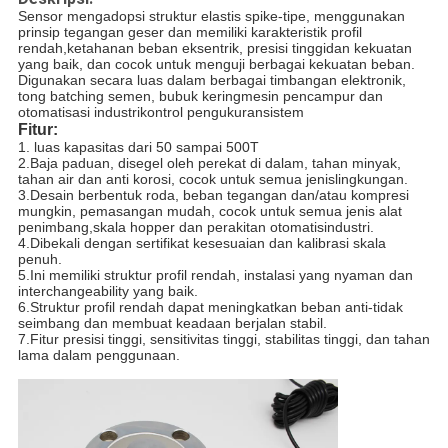
Sensor mengadopsi struktur elastis spike-tipe, menggunakan
prinsip tegangan geser dan memiliki karakteristik profil
rendah,
ketahanan beban eksentrik, presisi tinggi
dan kekuatan
yang baik, dan cocok untuk menguji berbagai kekuatan beban.
Digunakan secara luas dalam berbagai timbangan elektronik,
tong batching semen, bubuk kering
mesin pencampur dan
otomatisasi industri
kontrol pengukuran
sistem
Fitur:
1. luas kapasitas dari 50 sampai 500T
2.
Baja paduan, disegel oleh perekat di dalam, tahan minyak,
tahan air dan anti korosi, cocok untuk semua jenis
lingkungan.
3.
Desain berbentuk roda, beban tegangan dan/atau kompresi
mungkin, pemasangan mudah, cocok untuk semua jenis alat
penimbang,
skala hopper dan perakitan otomatis
industri.
4.
Dibekali dengan sertifikat kesesuaian dan kalibrasi skala
penuh.
5.
Ini memiliki struktur profil rendah, instalasi yang nyaman dan
interchangeability yang baik.
6.
Struktur profil rendah dapat meningkatkan beban anti-tidak
seimbang dan membuat keadaan berjalan stabil.
7.
Fitur presisi tinggi, sensitivitas tinggi, stabilitas tinggi, dan tahan
lama dalam penggunaan.