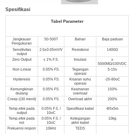
Spesifikasi
Tabel Parameter
Jangkauan
50-500T
Bahan
Baja paduan
Pengukuran
Sensitivitas
2.0±0.05mV/V
Resistensi
1400Ω
output
Zero Output
± 1% F.S.
Insulasi
≥
5000MΩ/100VDC
Non-Linear
0.05% FS.
Tegangan
5-15v
operasi
Hysteresis
0.05% FS.
Kisaran suhu
-20-80oC
operasi
Kemungkinan
0.05% FS.
Keamanan
150%
diulang
overload
Creep ((30 menit)
0.05% FS.
Overload akhir
200%
Temp.efek pada
0.05% F.S. /
Spesifikasi kabel
Φ5x5m
output
10oC
Temp.efek pada
0.05% F.S. /
Ketegangan
10kg
nol
10oC
akhir kabel
Frekuensi respon
10kHz
TEDS