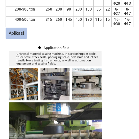
Φ20
Φ13
200-300 ton
260
200
90
200
100
85
22
8-
8-
Φ27
Φ17
400-500 ton
315
260
145
450
130
115
15
16-
16-
Φ30
Φ17
Aplikasi