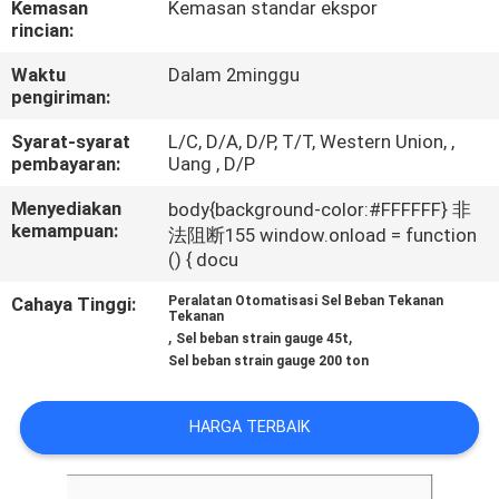
Kemasan
Kemasan standar ekspor
rincian:
KONTROL
Waktu
Dalam 2minggu
KUALITAS
pengiriman:
Syarat-syarat
L/C, D/A, D/P, T/T, Western Union, ,
HUBUNGI
pembayaran:
Uang , D/P
KAMI
Menyediakan
body{background-color:#FFFFFF} 非
kemampuan:
法阻断155 window.onload = function
() { docu
PERMINTAAN
PENAWARAN
Cahaya Tinggi:
Peralatan Otomatisasi Sel Beban Tekanan
Tekanan
,
,
Sel beban strain gauge 45t
Sel beban strain gauge 200 ton
SITEMAP
HARGA TERBAIK
KEBIJAKAN
PRIVASI