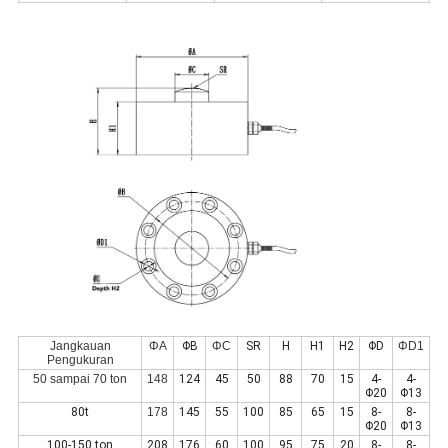
Jangkauan
ΦA
ΦB
ΦC
SR
H
H1
H2
ΦD
ΦD1
Pengukuran
50 sampai 70 ton
148
124
45
50
88
70
15
4-
4-
Φ20
Φ13
80t
178
145
55
100
85
65
15
8-
8-
Φ20
Φ13
100-150 ton
208
176
60
100
95
75
20
8-
8-