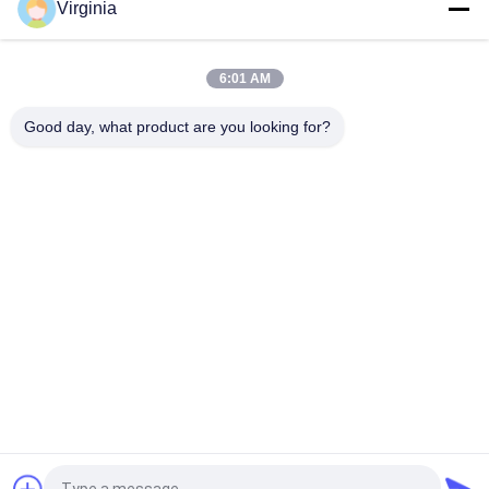
Virginia
Dapatkan Harga Terbaik untuk
6:01 AM
Sel beban tegangan presisi tinggi
45t 200 ton Untuk bidang
peralatan otomatisasi
Good day, what product are you looking for?
Terus
Jenis Load Cell Bicara
Sel Beban Jenis Spoke Tugas Berat, Sel Beban Industri Tahan
Kelelahan
5000kg 10ton Tahan Kelelahan berbicara Jenis Load Cell Alloy
Steel / Stainless Steel
Round Compression Spoke Jenis Load Cell Untuk Belt Weigher
/ Skala Hopper