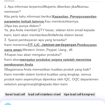
1. Apa informasi terperinci
Aku
perlu diberikan jika
Aku
mau
memesan?
Kita perlu tahu informasi berikut:
Kapasitas, Penggunaan
dan
parameter terkait lainnya
Kau membutuhkannya.
2Apa kau punya diskon?
Ya, jika Anda membeli QTY besar, silakan kirim email kepada
kami, kami akan memberikan
Anda
Anda diskon besar.
3
. Syarat pembayaran apa yang tersedia?
Kami menerima
T/T, L/C
, Jaminan perdagangan,
Pembayaran
yang aman
,
Western Union, Paypal, Uang
, dll.
4.
Kapan kau akan mengatur produksi?
Kami akan
mengatur produksi segera setelah menerima
pembayaran Anda
.
5
Bagaimana Anda memastikan kualitas produk yang baik?
Kami memiliki sistem kontrol kualitas yang lengkap, semua
produk kami sepenuhnya diperiksa oleh IQC, OQC departemen
sebelum pengiriman
ping
kepada klien kami.
berat load cell
load cell stainless steel
tipe load cell kompresi