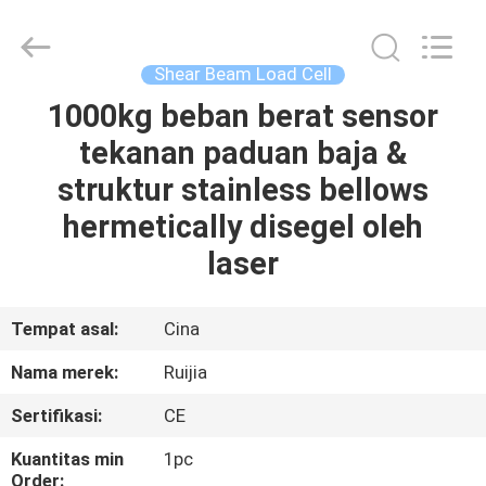
Xian
Ruijia
Measurement
Instruments
Co.,
Shear Beam Load Cell
Ltd..
All
Rights
1000kg beban berat sensor
RUMAH
Reserved.
tekanan paduan baja &
PRODUK
struktur stainless bellows
hermetically disegel oleh
VIDEO
laser
TENTANG
Tempat asal:
Cina
KAMI
Nama merek:
Ruijia
Sertifikasi:
CE
TUR
PABRIK
Kuantitas min
1pc
Order: