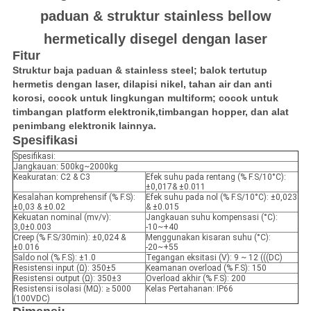
paduan & struktur stainless bellow
hermetically disegel dengan laser
Fitur
Struktur baja paduan & stainless steel; balok tertutup
hermetis dengan laser, dilapisi nikel, tahan air dan anti
korosi, cocok untuk lingkungan multiform; cocok untuk
timbangan platform elektronik,timbangan hopper, dan alat
penimbang elektronik lainnya.
Spesifikasi
Spesifikasi:
Jangkauan: 500kg~2000kg
Keakuratan: C2 & C3
Efek suhu pada rentang (% F.S/10°C):
±0,017& ±0.011
Kesalahan komprehensif (% F.S):
Efek suhu pada nol (% F.S/10°C): ±0,023
±0,03 & ±0.02
& ±0.015
Kekuatan nominal (mv/v):
Jangkauan suhu kompensasi (°C):
3,0±0.003
-10~+40
Creep (% F.S/30min): ±0,024 &
Menggunakan kisaran suhu (°C):
±0.016
-20~+55
Saldo nol (% F.S): ±1.0
Tegangan eksitasi (V): 9 ~ 12 (((DC)
Resistensi input (Ω): 350±5
Keamanan overload (% F.S): 150
Resistensi output (Ω): 350±3
Overload akhir (% F.S): 200
Resistensi isolasi (MΩ): ≥ 5000
Kelas Pertahanan: IP66
(100VDC)