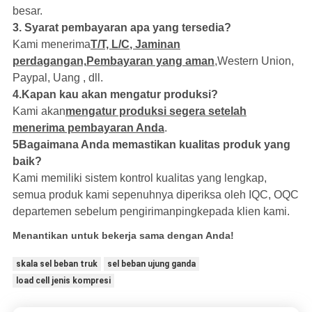
besar.
3
. Syarat pembayaran apa yang tersedia?
Kami menerima
T/T, L/C
, Jaminan
perdagangan,
Pembayaran yang aman
,
Western Union,
Paypal, Uang
, dll.
4.
Kapan kau akan mengatur produksi?
Kami akan
mengatur produksi segera setelah
menerima pembayaran Anda
.
5
Bagaimana Anda memastikan kualitas produk yang
baik?
Kami memiliki sistem kontrol kualitas yang lengkap,
semua produk kami sepenuhnya diperiksa oleh IQC, OQC
departemen sebelum pengiriman
ping
kepada klien kami.
Menantikan untuk bekerja sama dengan Anda!
skala sel beban truk
sel beban ujung ganda
load cell jenis kompresi