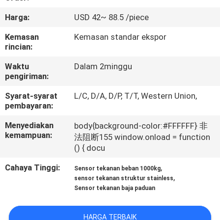
Harga:
USD 42~ 88.5 /piece
KONTROL
KUALITAS
Kemasan
Kemasan standar ekspor
rincian:
Waktu
Dalam 2minggu
HUBUNGI
pengiriman:
KAMI
Syarat-syarat
L/C, D/A, D/P, T/T, Western Union,
pembayaran:
PERMINTAAN
Menyediakan
body{background-color:#FFFFFF} 非
PENAWARAN
kemampuan:
法阻断155 window.onload = function
() { docu
SITEMAP
Cahaya Tinggi:
,
Sensor tekanan beban 1000kg
,
sensor tekanan struktur stainless
Sensor tekanan baja paduan
KEBIJAKAN
PRIVASI
HARGA TERBAIK