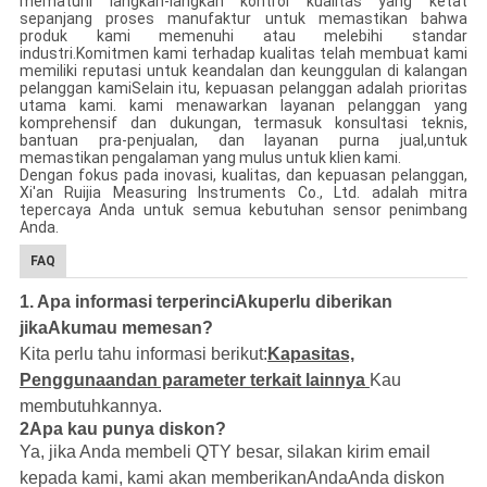
mematuhi langkah-langkah kontrol kualitas yang ketat
sepanjang proses manufaktur untuk memastikan bahwa
produk kami memenuhi atau melebihi standar
industri.Komitmen kami terhadap kualitas telah membuat kami
memiliki reputasi untuk keandalan dan keunggulan di kalangan
pelanggan kamiSelain itu, kepuasan pelanggan adalah prioritas
utama kami. kami menawarkan layanan pelanggan yang
komprehensif dan dukungan, termasuk konsultasi teknis,
bantuan pra-penjualan, dan layanan purna jual,untuk
memastikan pengalaman yang mulus untuk klien kami.
Dengan fokus pada inovasi, kualitas, dan kepuasan pelanggan,
Xi'an Ruijia Measuring Instruments Co., Ltd. adalah mitra
tepercaya Anda untuk semua kebutuhan sensor penimbang
Anda.
FAQ
1. Apa informasi terperinci
Aku
perlu diberikan
jika
Aku
mau memesan?
Kita perlu tahu informasi berikut:
Kapasitas,
Penggunaan
dan parameter terkait lainnya
Kau
membutuhkannya.
2Apa kau punya diskon?
Ya, jika Anda membeli QTY besar, silakan kirim email
kepada kami, kami akan memberikan
Anda
Anda diskon