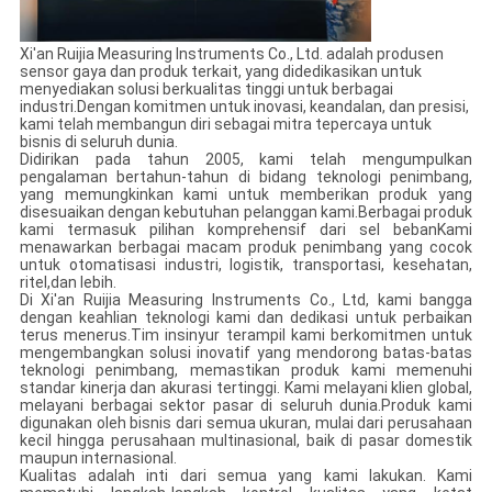
Xi'an Ruijia Measuring Instruments Co., Ltd. adalah produsen
sensor gaya dan produk terkait, yang didedikasikan untuk
menyediakan solusi berkualitas tinggi untuk berbagai
industri.Dengan komitmen untuk inovasi, keandalan, dan presisi,
kami telah membangun diri sebagai mitra tepercaya untuk
bisnis di seluruh dunia.
Didirikan pada tahun 2005, kami telah mengumpulkan
pengalaman bertahun-tahun di bidang teknologi penimbang,
yang memungkinkan kami untuk memberikan produk yang
disesuaikan dengan kebutuhan pelanggan kami.Berbagai produk
kami termasuk pilihan komprehensif dari sel bebanKami
menawarkan berbagai macam produk penimbang yang cocok
untuk otomatisasi industri, logistik, transportasi, kesehatan,
ritel,dan lebih.
Di Xi'an Ruijia Measuring Instruments Co., Ltd, kami bangga
dengan keahlian teknologi kami dan dedikasi untuk perbaikan
terus menerus.Tim insinyur terampil kami berkomitmen untuk
mengembangkan solusi inovatif yang mendorong batas-batas
teknologi penimbang, memastikan produk kami memenuhi
standar kinerja dan akurasi tertinggi. Kami melayani klien global,
melayani berbagai sektor pasar di seluruh dunia.Produk kami
digunakan oleh bisnis dari semua ukuran, mulai dari perusahaan
kecil hingga perusahaan multinasional, baik di pasar domestik
maupun internasional.
Kualitas adalah inti dari semua yang kami lakukan. Kami