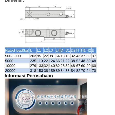
Dimensi:
Rated load
(
kg
)
L
L1
L2
L3
L4
D
D1
D2
H
H1
H2
B
500-3000
203
95
22
98
64
13
16
32
43
37
30
37
5000
235
110
22
124
66
21
22
38
52
48
30
48
10000
279
133
32
140
82
28
32
48
67
60
20
60
20000
318
153
38
159
89
34
38
54
82
70
24
70
Informasi Perusahaan