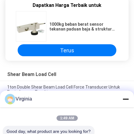
Dapatkan Harga Terbaik untuk
1000kg beban berat sensor
tekanan paduan baja & struktur
stainless bellows hermetically
disegel oleh laser
Terus
Shear Beam Load Cell
1ton Double Shear Beam Load Cell Force Transducer Untuk
Penimbangan Tangki
Virginia
Sel Beban Geser Putar Rotary Presisi Tinggi 500kg 1000kg
Untuk Skala Truk
1:49 AM
Forklift Scale Shear Beam Load Cell Untuk Sensor Tekanan
4mA - 20mA / 0 - 5V Output
Good day, what product are you looking for?